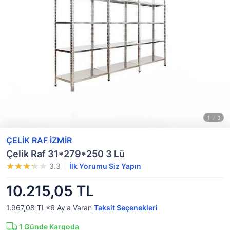
ÇELİK RAF İZMİR
Çelik Raf 31*279*250 3 Lü
3.3
İlk Yorumu Siz Yapın
10.215,05 TL
1.967,08 TL×6
Ay'a Varan
Taksit Seçenekleri
1
Günde Kargoda