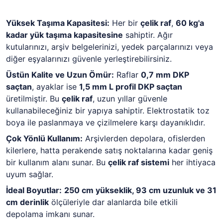
Yüksek Taşıma Kapasitesi:
Her bir
çelik raf
,
60 kg'a
kadar yük taşıma kapasitesine
sahiptir. Ağır
kutularınızı, arşiv belgelerinizi, yedek parçalarınızı veya
diğer eşyalarınızı güvenle yerleştirebilirsiniz.
Üstün Kalite ve Uzun Ömür:
Raflar
0,7 mm DKP
saçtan
, ayaklar ise
1,5 mm L profil DKP saçtan
üretilmiştir. Bu
çelik raf
, uzun yıllar güvenle
kullanabileceğiniz bir yapıya sahiptir. Elektrostatik toz
boya ile paslanmaya ve çizilmelere karşı dayanıklıdır.
Çok Yönlü Kullanım:
Arşivlerden depolara, ofislerden
kilerlere, hatta perakende satış noktalarına kadar geniş
bir kullanım alanı sunar. Bu
çelik raf sistemi
her ihtiyaca
uyum sağlar.
İdeal Boyutlar:
250 cm yükseklik, 93 cm uzunluk ve 31
cm derinlik
ölçüleriyle dar alanlarda bile etkili
depolama imkanı sunar.