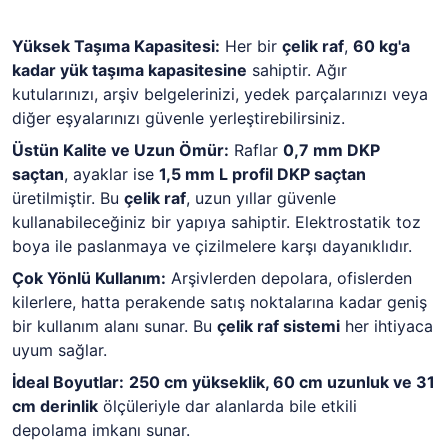
Yüksek Taşıma Kapasitesi:
Her bir
çelik raf
,
60 kg'a
kadar yük taşıma kapasitesine
sahiptir. Ağır
kutularınızı, arşiv belgelerinizi, yedek parçalarınızı veya
diğer eşyalarınızı güvenle yerleştirebilirsiniz.
Üstün Kalite ve Uzun Ömür:
Raflar
0,7 mm DKP
saçtan
, ayaklar ise
1,5 mm L profil DKP saçtan
üretilmiştir. Bu
çelik raf
, uzun yıllar güvenle
kullanabileceğiniz bir yapıya sahiptir. Elektrostatik toz
boya ile paslanmaya ve çizilmelere karşı dayanıklıdır.
Çok Yönlü Kullanım:
Arşivlerden depolara, ofislerden
kilerlere, hatta perakende satış noktalarına kadar geniş
bir kullanım alanı sunar. Bu
çelik raf sistemi
her ihtiyaca
uyum sağlar.
İdeal Boyutlar:
250 cm yükseklik, 60 cm uzunluk ve 31
cm derinlik
ölçüleriyle dar alanlarda bile etkili
depolama imkanı sunar.