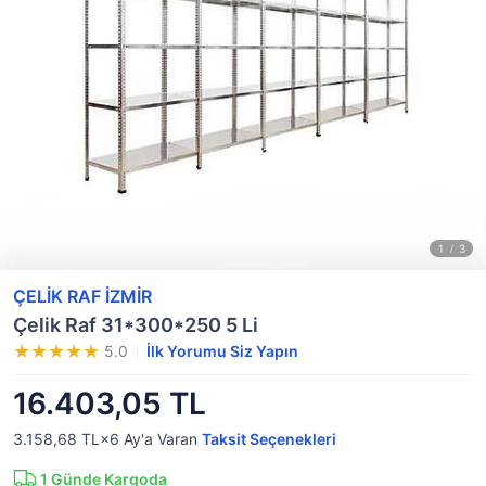
ÇELİK RAF İZMİR
Çelik Raf 31*300*250 5 Li
5.0
İlk Yorumu Siz Yapın
16.403,05 TL
3.158,68 TL×6
Ay'a Varan
Taksit Seçenekleri
1
Günde Kargoda