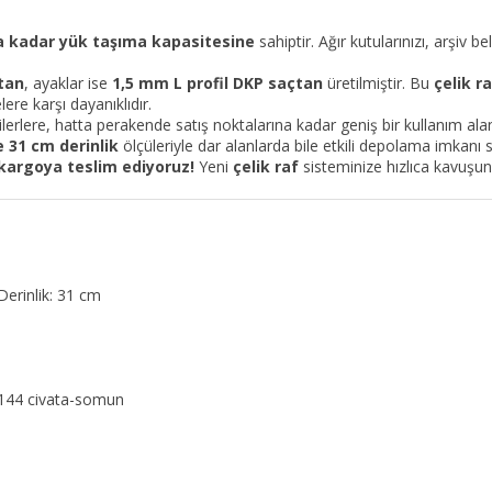
a kadar yük taşıma kapasitesine
sahiptir. Ağır kutularınızı, arşiv be
tan
, ayaklar ise
1,5 mm L profil DKP saçtan
üretilmiştir. Bu
çelik r
ere karşı dayanıklıdır.
ilerlere, hatta perakende satış noktalarına kadar geniş bir kullanım al
 31 cm derinlik
ölçüleriyle dar alanlarda bile etkili depolama imkanı 
 kargoya teslim ediyoruz!
Yeni
çelik raf
sisteminize hızlıca kavuşun
erinlik: 31 cm
, 144 civata-somun