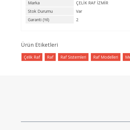
Marka
ÇELİK RAF İZMİR
Stok Durumu
Var
Garanti (Yıl)
2
Ürün Etiketleri
Çelik Raf
Raf
Raf Sistemleri
Raf Modelleri
Me