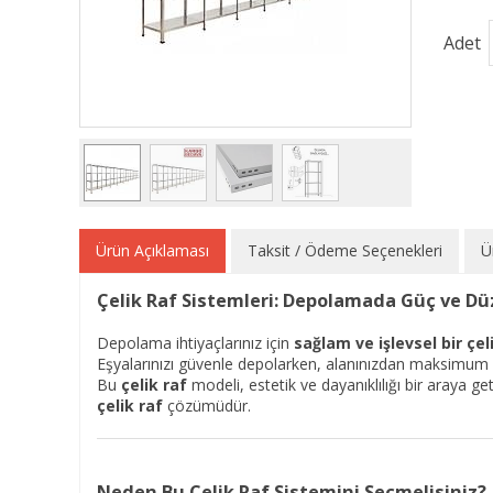
Adet
Ürün Açıklaması
Taksit / Ödeme Seçenekleri
Ü
Çelik Raf Sistemleri: Depolamada Güç ve D
Depolama ihtiyaçlarınız için
sağlam ve işlevsel bir çel
Eşyalarınızı güvenle depolarken, alanınızdan maksimum 
Bu
çelik raf
modeli, estetik ve dayanıklılığı bir araya geti
çelik raf
çözümüdür.
Neden Bu Çelik Raf Sistemini Seçmelisiniz?