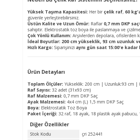
Yüksek Taşıma Kapasitesi:
Her bir
çelik raf
,
60 kg'
güvenle yerleştirebilirsiniz.
Üstün Kalite ve Uzun Ömür:
Raflar
0,7 mm DKP saç
sahiptir. Elektrostatik toz boya ile paslanmaya ve çizilmel
Çok Yönlü Kullanım:
Arşivlerden depolara, ofislerden k
İdeal Boyutlar:
200 cm yükseklik, 93 cm uzunluk ve
Hızlı Kargo:
Siparişinizi
aynı gün saat 15:00'e kadar
Ürün Detayları
Toplam Ölçüler:
Yükseklik: 200 cm | Uzunluk:93 cm | D
Raf Sayısı:
32 adet (31x93 cm)
Raf Malzemesi:
0,7 mm DKP Saç
Ayak Malzemesi:
4x4 cm (L) 1,5 mm DKP Saç
Boya:
Elektrostatik Toz Boya
Paket İçeriği:
32 raf, 18 ayak, 18 plastik ayak pabucu
Diğer Özellikler
Stok Kodu
çri 252441