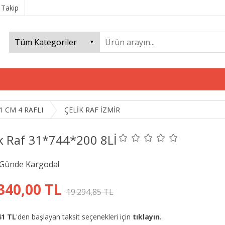
 Takip
1 CM 4 RAFLI
ÇELİK RAF İZMİR
ik Raf 31*744*200 8Lİ
340,00 TL
19.294,85 TL
41 TL
'den başlayan taksit seçenekleri için
tıklayın.