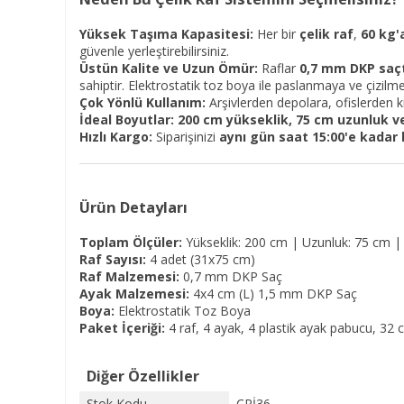
Yüksek Taşıma Kapasitesi:
Her bir
çelik raf
,
60 kg'
güvenle yerleştirebilirsiniz.
Üstün Kalite ve Uzun Ömür:
Raflar
0,7 mm DKP saç
sahiptir. Elektrostatik toz boya ile paslanmaya ve çizilmel
Çok Yönlü Kullanım:
Arşivlerden depolara, ofislerden k
İdeal Boyutlar:
200 cm yükseklik, 75 cm uzunluk ve
Hızlı Kargo:
Siparişinizi
aynı gün saat 15:00'e kadar
Ürün Detayları
Toplam Ölçüler:
Yükseklik: 200 cm | Uzunluk: 75 cm | 
Raf Sayısı:
4 adet (31x75 cm)
Raf Malzemesi:
0,7 mm DKP Saç
Ayak Malzemesi:
4x4 cm (L) 1,5 mm DKP Saç
Boya:
Elektrostatik Toz Boya
Paket İçeriği:
4 raf, 4 ayak, 4 plastik ayak pabucu, 32
Diğer Özellikler
Stok Kodu
ÇRİ36