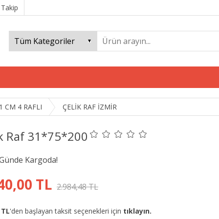
 Takip
1 CM 4 RAFLI
ÇELİK RAF İZMİR
ik Raf 31*75*200
40,00 TL
2.984,48 TL
 TL
'den başlayan taksit seçenekleri için
tıklayın.