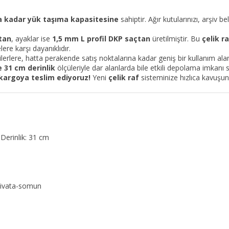
a kadar yük taşıma kapasitesine
sahiptir. Ağır kutularınızı, arşiv be
tan
, ayaklar ise
1,5 mm L profil DKP saçtan
üretilmiştir. Bu
çelik r
ere karşı dayanıklıdır.
ilerlere, hatta perakende satış noktalarına kadar geniş bir kullanım al
 31 cm derinlik
ölçüleriyle dar alanlarda bile etkili depolama imkanı 
 kargoya teslim ediyoruz!
Yeni
çelik raf
sisteminize hızlıca kavuşun
Derinlik: 31 cm
 civata-somun