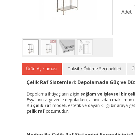
Adet
Ürün Açıklaması
Taksit / Ödeme Seçenekleri
Ü
Çelik Raf Sistemleri: Depolamada Güç ve D
Depolama ihtiyaçlarınız için
sağlam ve işlevsel bir çel
Eşyalarınızı güvenle depolarken, alanınızdan maksimum 
Bu
çelik raf
modeli, estetik ve dayanıklılığı bir araya geti
çelik raf
çözümüdür.
Neden Bu Çelik Raf Sistemini Seçmelisiniz?