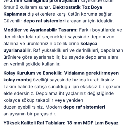
ve
2 mm kalınlığında profil ayakları
sayesinde uzun
ömürlü kullanım sunar.
Elektrostatik Toz Boya
Kaplaması
dış etkenlere karşı üstün koruma sağlar.
Güvenilir
depo raf sistemleri
arayanlar için idealdir.
Modüler ve Ayarlanabilir Tasarım:
Farklı boyutlarda ve
derinliklerdeki raf seçenekleri sayesinde deponuzun
alanına ve ürünlerinizin özelliklerine
kolayca
uyarlanabilir
. Raf yükseklikleri ve derinlikleri, depolanan
ürünlere göre ayarlanabilir, bu sayede depolama alanı
en verimli şekilde kullanılır.
Kolay Kurulum ve Esneklik:
Vidalama gerektirmeyen
kolay montaj
özelliği sayesinde hızlıca kurabilirsiniz.
Takım halinde satışa sunulduğu için eksiksiz bir çözüm
elde edersiniz. Depolama ihtiyaçlarınız değiştiğinde
kolayca söküp takabilir veya yeniden
düzenleyebilirsiniz. Modern
depo raf sistemleri
anlayışının bir parçasıdır.
Yüksek Kaliteli Raf Tablaları:
18 mm MDF Lam Beyaz