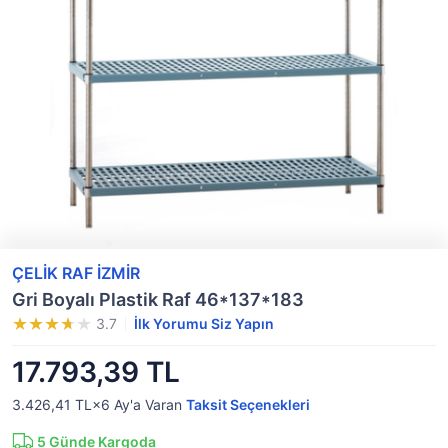
ÇELİK RAF İZMİR
Gri Boyalı Plastik Raf 46*137*183
3.7
İlk Yorumu Siz Yapın
17.793,39 TL
3.426,41 TL×6
Ay'a Varan
Taksit Seçenekleri
5
Günde Kargoda