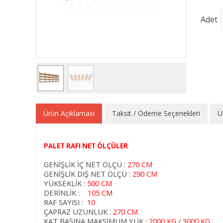
Adet
Ürün Açıklaması
Taksit / Ödeme Seçenekleri
Ü
PALET RAFI NET ÖLÇÜLER
GENİŞLİK İÇ NET ÖLÇÜ :
270 CM
GENİŞLİK DIŞ NET ÖLÇÜ :
290 CM
YÜKSEKLİK :
500 CM
DERİNLİK :
105 CM
RAF SAYISI :
10
ÇAPRAZ UZUNLUK :
270 CM
KAT BAŞINA MAKSİMUM YÜK :
2000 KG / 3000 KG