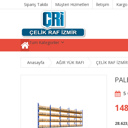
Sipariş Takibi
Müşteri Hizmetleri
İletişim
Kargo
Tüm Kategoriler
Anasayfa
AĞIR YÜK RAFI
ÇELİK RAF İZMİR
PAL
5
148
28.623