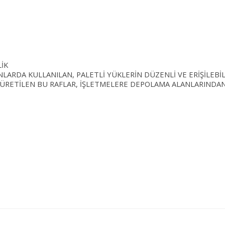
İK
NLARDA KULLANILAN, PALETLİ YÜKLERİN DÜZENLİ VE ERİŞİLEBİ
E ÜRETİLEN BU RAFLAR, İŞLETMELERE DEPOLAMA ALANLARINDA