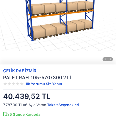
ÇELİK RAF İZMİR
PALET RAFI 105*570*300 2 Lİ
İlk Yorumu Siz Yapın
40.439,52 TL
7.787,30 TL×6
Ay'a Varan
Taksit Seçenekleri
5
Günde Kargoda