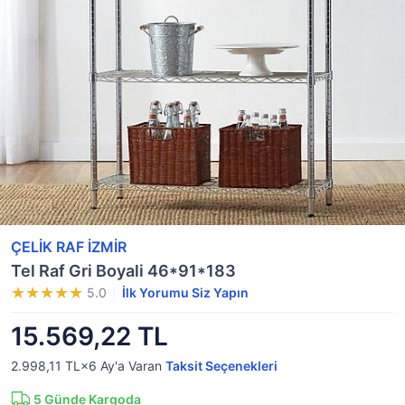
ÇELİK RAF İZMİR
Tel Raf Gri Boyali 46*91*183
5.0
İlk Yorumu Siz Yapın
15.569,22 TL
2.998,11 TL×6
Ay'a Varan
Taksit Seçenekleri
5
Günde Kargoda